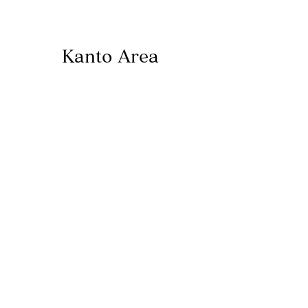
〒900-0013 沖縄県那覇市牧志２丁目４−１８ プ
ランテーション I098-988-4744
Kanto Area