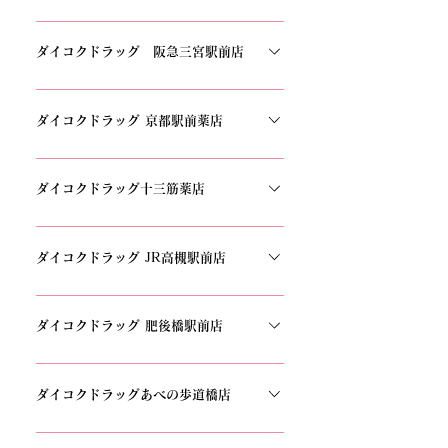
3399
〒556-0011 大阪府大阪市浪速区難波中3丁目
17−16TEL：06-6630-9995
ダイコクドラッグ 阪急三宮駅前店
〒650-0012 兵庫県神戸市中央区北長狭通１丁目
３−６ 光陽ビルTEL：078-335-2022
ダイコクドラッグ 京都駅前薬店
〒600-8216 京都府京都市下京区東塩小路町
849TEL:075-353-1112
ダイコクドラッグ十三筋薬店
〒532-0024 大阪府大阪市淀川区十三本町１丁目
５−１１ Axia十三本町TEL:06-4805-7717
ダイコクドラッグ JR高槻駅前店
〒569-0804 大阪府高槻市紺屋町７−８ コスミテ
ィⅢ高槻 1階TEL：072-686-6611
ダイコクドラッグ 肥後橋駅前店
〒550-0002 大阪府大阪市西区江戸堀１丁目１３
−１０ 成泉ビルTEL：06-6690-8110
ダイコクドラッグあべの歩道橋店
〒545-0052 大阪府大阪市阿倍野区阿倍野筋１丁