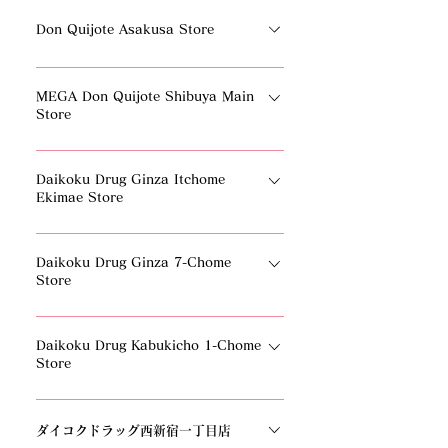
Ginza Nine No.3 Building, 8-10 Ginza, Chuo-
ku, Tokyo, Japan104-0061TEL: +81-570-
Don Quijote Asakusa Store
023-811
2-10 Asakusa, Taito-ku, Tokyo, Japan111-
MEGA Don Quijote Shibuya Main
0032TEL: +81-570-055-801
Store
28-6 Udagawacho, Shibuya-ku, Tokyo,
Daikoku Drug Ginza Itchome
Japan150-0042TEL: +81-570-076-311
Ekimae Store
1F Ginza First Building, 1-10-6 Ginza, Chuo-
Daikoku Drug Ginza 7-Chome
ku, Tokyo, Japan 104-0061 TEL: +81-3-
Store
5524-2225
Ginnana Building, 7-9-10 Ginza, Chuo-ku,
Daikoku Drug Kabukicho 1-Chome
Tokyo, Japan104-0061TEL: +81-3-5568-
Store
9019
1-16-3 Kabukicho, Shinjuku-ku, Tokyo,
Japan160-0021TEL: +81-3-6228-0199
ダイコクドラッグ西新宿一丁目店