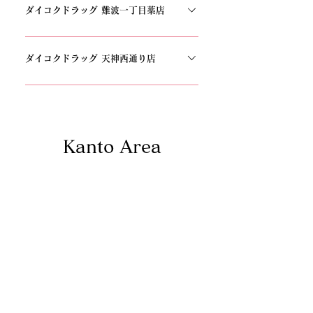
目５−１０ 2FTEL：06-6978-8411
ダイコクドラッグ 難波一丁目薬店
〒542-0076 大阪府大阪市中央区難波１丁目８
−４TEL：06-6926-8850
ダイコクドラッグ 天神西通り店
〒810-0021 福岡県福岡市中央区今泉１丁目１９
−１９ アスティオン天神通り 1階TEL：092-401-
1161
Kanto Area