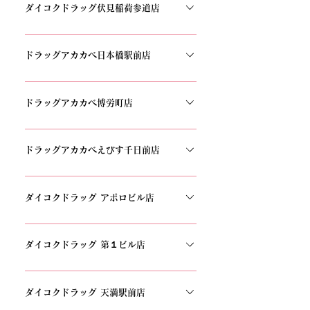
6−1 TEL：06-6633-6655
ダイコクドラッグ伏見稲荷参道店
〒612-0012 京都府京都市伏見区深草一ノ坪町
27−14 TEL：075-606-1151
ドラッグアカカベ日本橋駅前店
〒542-0073 大阪府大阪市中央区日本橋1丁目
2−6日本橋河辺ビル 1F TEL：06-6484-3930
ドラッグアカカベ博労町店
〒541-0059 大阪府大阪市中央区博労町3丁目
3−7 TEL：06-6251-4193
ドラッグアカカベえびす千日前店
〒542-0076 大阪府大阪市中央区難波3丁目4−10
TEL：06-6632-2060
ダイコクドラッグ アポロビル店
〒545-0052 大阪府大阪市阿倍野区阿倍野筋１丁
目５−３１ 1FTEL：06-4396-5514
ダイコクドラッグ 第１ビル店
〒530-0001 大阪府大阪市北区３ 1F 大阪市北区
梅田1丁目3-1-100TEL:06-4799-3322
ダイコクドラッグ 天満駅前店