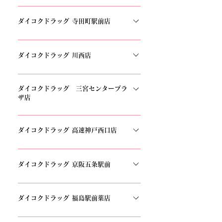
〒530-0041 大阪府大阪市北区天神橋4丁目4−20
1FTEL:06-6355-3466
ダイコクドラッグ 寺田町駅前店
〒543-0052大阪府大阪市天王寺区大道4丁目10-
17 新井ビル 1FTEL:06-6774-1181
ダイコクドラッグ 川西店
〒666-0033 兵庫県川西市栄町11−11−1 ラソラ
ダイコクドラッグ 三宮センタープラ
1FTEL:072-756-7688
ザ店
〒650-0021 兵庫県神戸市中央区三宮町2丁目
11−1 センタープラザ西館 1FTEL:078-334-
ダイコクドラッグ 高速神戸西口店
4481
〒650-0027 兵庫県神戸市中央区中町通4丁目
2−23 メトロこうべ 内TEL：078-367-3305
ダイコクドラッグ 京阪五条駅前
〒605-0801 京都府京都市東山区宮川筋8丁目
438 北井ビル 辨慶北井ビル1FTEL：075-533-
ダイコクドラッグ 福島駅前薬店
7733
〒553-0003 大阪府大阪市福島区福島7丁目