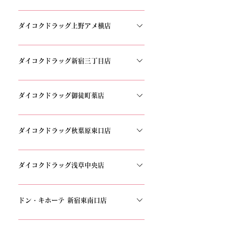
〒160-0023 東京都新宿区西新宿1丁目18-1 小川
ビル TEL：03-5323-7200
ダイコクドラッグ上野アメ横店
〒110-0005 東京都台東区上野4丁目6-10上野
すゞやビル 1階 TEL：03-5846-1808
ダイコクドラッグ新宿三丁目店
〒160-0022 東京都新宿区新宿3丁目17-4 新宿レ
ミナビル 1 TEL：03-5312-7727
ダイコクドラッグ御徒町薬店
〒110-0005 東京都台東区上野4丁目2-1 1F 2F
TEL 03-5834-3393
ダイコクドラッグ秋葉原東口店
〒101-0025 東京都千代田区神田佐久間町1丁目
23誠ビル 1F TEL： 03-5244-4222
ダイコクドラッグ浅草中央店
〒111-0032 東京都台東区浅草1丁目32−3 2F
TEL：03-6284-7715
ドン・キホーテ 新宿東南口店
〒160-0022 東京都新宿区新宿3丁目36−16