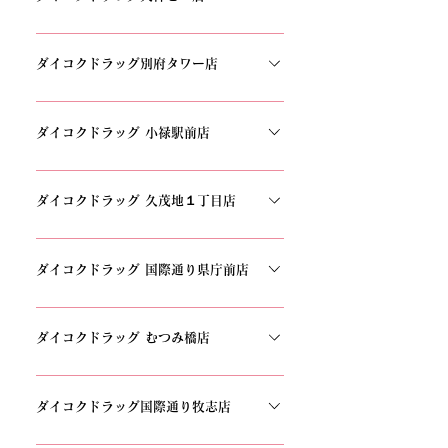
1161
〒810-0001 福岡県福岡市中央区天神2丁目12−1
天神ビル TEL：092-737-2244
ダイコクドラッグ別府タワー店
〒874-0920 大分県別府市北浜３丁目１０−２ 別
府タワ TEL：0977-75-6555
ダイコクドラッグ 小禄駅前店
〒901-0155 沖縄県那覇市金城5丁目2−5TEL：
098-891-8444
ダイコクドラッグ 久茂地１丁目店
〒900-0015 沖縄県那覇市久茂地１丁目３−８ 宇
良ビル 1階TEL：098-860-9090
ダイコクドラッグ 国際通り県庁前店
〒900-0015 沖縄県那覇市久茂地３丁目１−１０
1階098-860-7771
ダイコクドラッグ むつみ橋店
〒900-0013 沖縄県那覇市牧志３丁目１−４１ 新
城ビルTEL：098-867-0088
ダイコクドラッグ国際通り牧志店