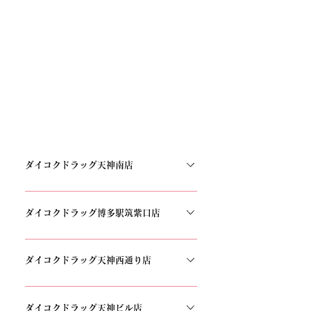
ダイコクドラッグ天神南店
〒810-0021 福岡県福岡市中央区今泉1丁目
23−11 aune1F,2F TEL：092-737-3338
ダイコクドラッグ博多駅筑紫口店
〒812-0013 福岡県福岡市博多区博多駅東1丁目
12−1 TEL：092-292-7704
ダイコクドラッグ天神西通り店
〒810-0021 福岡県福岡市中央区今泉１丁目１９
−１９ アスティオン天神通り 1F TEL：092-401-
ダイコクドラッグ天神ビル店