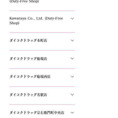
(Duty-Free Shop)
4193
1-3-23 Higashi, Dotonbori, Chuo-ku, Osaka-
Kawaraya Co., Ltd. (Duty-Free
shi, Osaka, Japan542-0071TEL: +81-6-6630-
Shop)
8838
Lynx Building, 2-6-9 Ebisunishi, Naniwa-ku,
Osaka-shi, Osaka, Japan556-0003TEL: +81-
ダイコクドラッグ本町店
6-6643-9088
〒541-0056 大阪府大阪市中央区久太郎町3丁目
3−2 山菱第2ビル 1F TEL：06-6243-9896
ダイコクドラッグ船場店
〒541-0054 大阪府大阪市中央区南本町2丁目
1−3 福武ビル 1F TEL：06-6260-5565
ダイコクドラッグ船場西店
〒541-0054 大阪府大阪市中央区南本町3丁目
6−1 TEL：06-6253-0009
ダイコクドラッグ名駅店
〒450-0003 愛知県名古屋市中村区名駅南1丁目
26−36 名鉄バスターミナル南館 1F TEL： 052-
ダイコクドラッグ宗右衛門町中央店