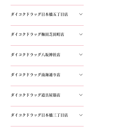
533-3993
〒542-0084 大阪府大阪市中央区宗右衛門町
2−13 メトロポ TEL：06-6214-3334
ダイコクドラッグ日本橋五丁目店
〒556-0005 大阪府大阪市浪速区日本橋5丁目
12−8 三吉ビル TEL：06-6636-8883
ダイコクドラッグ梅田芝田町店
〒530-0012 大阪府大阪市北区芝田1丁目5−12
備後屋ビル 1F TEL：06-6136-8811
ダイコクドラッグ八坂神社店
〒605-0074 京都府京都市東山区祇園町南側
540−3 TEL：075-746-4777
ダイコクドラッグ南海通り店
〒542-0074 大阪府大阪市中央区千日前2丁目
11−14 TEL：06-6641-2424
ダイコクドラッグ道具屋筋店
〒542-0075 大阪府大阪市中央区難波千日前
8−19 TEL：06-6978-8407
ダイコクドラッグ日本橋三丁目店
〒556-0005 大阪府大阪市浪速区日本橋3丁目