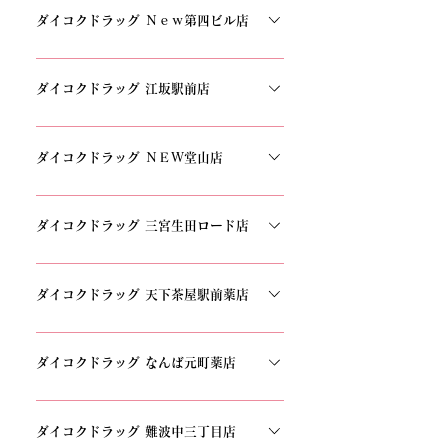
11−51 福島市場ふくろうじ 1FTEL：06-6442-
ダイコクドラッグ Ｎｅｗ第四ビル店
3777
〒530-0001 大阪府大阪市北区梅田1丁目11−4
大阪駅前第4ビル B2FTEL：06-4796-6661
ダイコクドラッグ 江坂駅前店
〒564-0051 大阪府吹田市豊津町9−16 1FTEL：
06-6378-7766
ダイコクドラッグ ＮＥＷ堂山店
〒530-0027 大阪府大阪市北区堂山町1−5
1FTEL：06-6311-2400
ダイコクドラッグ 三宮生田ロード店
〒650-0012 兵庫県神戸市中央区北長狭通1丁目
10−6 ムーンライトビル ⅠTEL：078-331-9700
ダイコクドラッグ 天下茶屋駅前薬店
〒557-0014 大阪府大阪市西成区天下茶屋2丁目
22−14TEL：06-6655-6699
ダイコクドラッグ なんば元町薬店
〒556-0011 大阪府大阪市浪速区難波中3丁目
5−13 朝日生命難波ビル 1FTEL：06-6636-
ダイコクドラッグ 難波中三丁目店