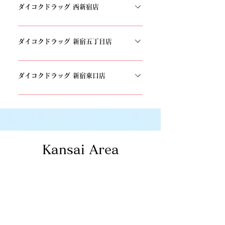
TEL:0570-077-611
ダイコクドラッグ 西新宿店
〒160-0023新宿区西新宿1丁目12-11山銀ビル
TEL：03-3345-7774
ダイコクドラッグ 新宿五丁目店
〒160-0022 東京都新宿区新宿5丁目18−12 1F・
B1FTEL:03-5292-0330
ダイコクドラッグ 新宿東口店
〒160-0022 東京都新宿区新宿３丁目２２−６ モ
ア 二番街TEL：03-5315-0844
Kansai Area